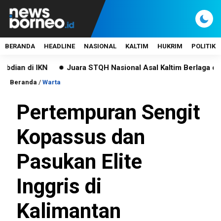
BERANDA
HEADLINE
NASIONAL
KALTIM
HUKRIM
POLITIK
i IKN
Juara STQH Nasional Asal Kaltim Berlaga di MTQ Int
Beranda
/
Warta
Pertempuran Sengit
Kopassus dan
Pasukan Elite
Inggris di
Kalimantan