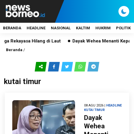
BERANDA
HEADLINE
NASIONAL
KALTIM
HUKRIM
POLITIK
ekayasa Hilang di Laut
Dayak Wehea Menanti Kepastian, P
Beranda
/
kutai timur
08 AGU 2026 |
HEADLINE
KUTAI TIMUR
Dayak
Wehea