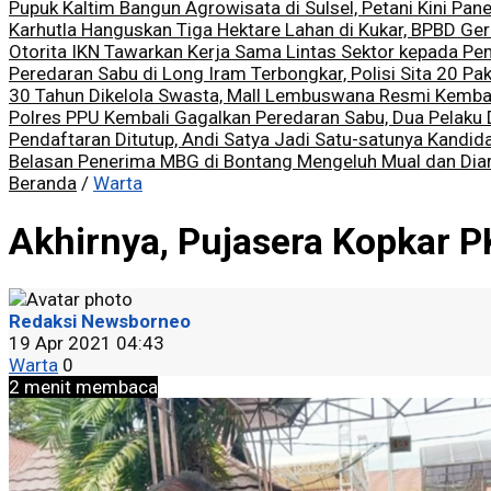
Pupuk Kaltim Bangun Agrowisata di Sulsel, Petani Kini Pan
Karhutla Hanguskan Tiga Hektare Lahan di Kukar, BPBD Ge
Otorita IKN Tawarkan Kerja Sama Lintas Sektor kepada Pe
Peredaran Sabu di Long Iram Terbongkar, Polisi Sita 20 Pak
30 Tahun Dikelola Swasta, Mall Lembuswana Resmi Kemba
Polres PPU Kembali Gagalkan Peredaran Sabu, Dua Pelaku
Pendaftaran Ditutup, Andi Satya Jadi Satu-satunya Kandid
Belasan Penerima MBG di Bontang Mengeluh Mual dan Diare
Beranda
/
Warta
Akhirnya, Pujasera Kopkar P
Redaksi Newsborneo
19 Apr 2021 04:43
Warta
0
2 menit membaca