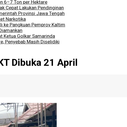
en 6–7 Ton per Hektare
rak Cepat Lakukan Pendinginan
merintah Provinsi Jawa Tengah
et Narkotika
li ke Pangkuan Pemprov Kaltim
 Diamankan
at Ketua Golkar Samarinda
, Penyebab Masih Diselidiki
KT Dibuka 21 April