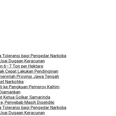
a Toleransi bagi Pengedar Narkoba
 Usai Dugaan Keracunan
en 6–7 Ton per Hektare
rak Cepat Lakukan Pendinginan
merintah Provinsi Jawa Tengah
et Narkotika
li ke Pangkuan Pemprov Kaltim
 Diamankan
at Ketua Golkar Samarinda
, Penyebab Masih Diselidiki
a Toleransi bagi Pengedar Narkoba
 Usai Dugaan Keracunan