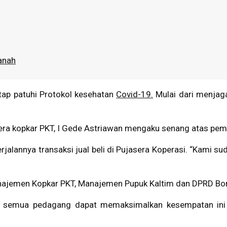
anah
etap patuhi Protokol kesehatan
Covid-19.
Mulai dari menjaga 
era kopkar PKT, I Gede Astriawan mengaku senang atas pem
annya transaksi jual beli di Pujasera Koperasi. “Kami sudah
ajemen Kopkar PKT, Manajemen Pupuk Kaltim dan DPRD Bonta
ap semua pedagang dapat memaksimalkan kesempatan ini d