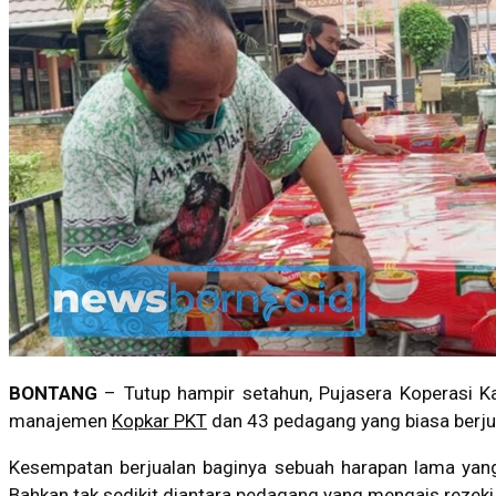
BONTANG
– Tutup hampir setahun, Pujasera Koperasi Ka
manajemen
Kopkar PKT
dan 43 pedagang yang biasa berjua
Kesempatan berjualan baginya sebuah harapan lama yang 
Bahkan tak sedikit diantara pedagang yang mengais rezeki