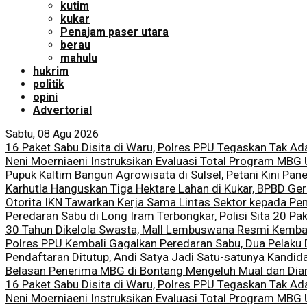
kutim
kukar
Penajam paser utara
berau
mahulu
hukrim
politik
opini
Advertorial
Sabtu, 08 Agu 2026
16 Paket Sabu Disita di Waru, Polres PPU Tegaskan Tak Ad
Neni Moerniaeni Instruksikan Evaluasi Total Program MBG
Pupuk Kaltim Bangun Agrowisata di Sulsel, Petani Kini Pan
Karhutla Hanguskan Tiga Hektare Lahan di Kukar, BPBD Ge
Otorita IKN Tawarkan Kerja Sama Lintas Sektor kepada Pe
Peredaran Sabu di Long Iram Terbongkar, Polisi Sita 20 Pak
30 Tahun Dikelola Swasta, Mall Lembuswana Resmi Kemba
Polres PPU Kembali Gagalkan Peredaran Sabu, Dua Pelaku
Pendaftaran Ditutup, Andi Satya Jadi Satu-satunya Kandid
Belasan Penerima MBG di Bontang Mengeluh Mual dan Diare
16 Paket Sabu Disita di Waru, Polres PPU Tegaskan Tak Ad
Neni Moerniaeni Instruksikan Evaluasi Total Program MBG