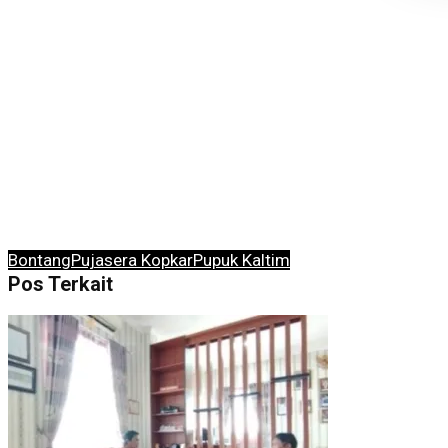
Bontang
Pujasera Kopkar
Pupuk Kaltim
Pos Terkait