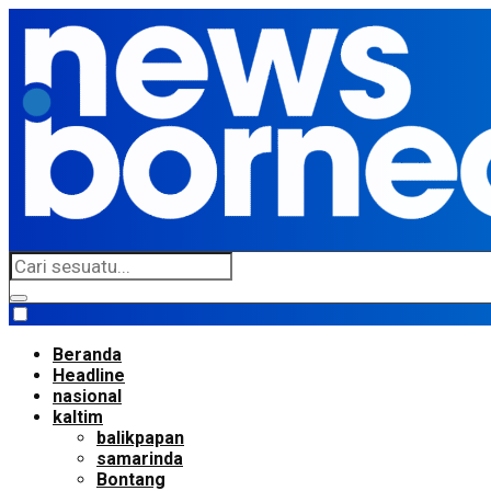
Beranda
Headline
nasional
kaltim
balikpapan
samarinda
Bontang