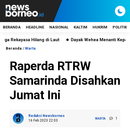
BERANDA
HEADLINE
NASIONAL
KALTIM
HUKRIM
POLITIK
ayasa Hilang di Laut
Dayak Wehea Menanti Kepastian, Pe
Beranda
/
Warta
Raperda RTRW
Samarinda Disahkan
Jumat Ini
Redaksi Newsborneo
1
WARTA
16 Feb 2023 22:03