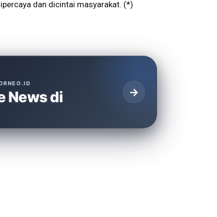
percaya dan dicintai masyarakat. (*)
ORNEO.ID
→
e News di