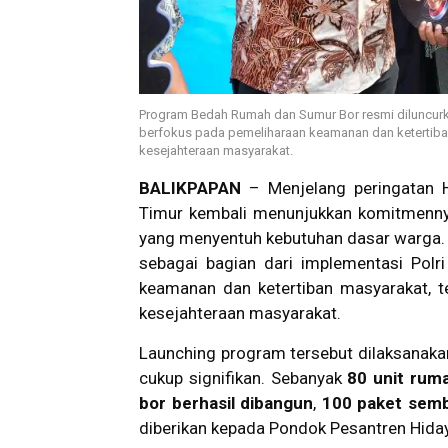
Program Bedah Rumah dan Sumur Bor resmi diluncurkan
berfokus pada pemeliharaan keamanan dan ketertiban
kesejahteraan masyarakat.
BALIKPAPAN
– Menjelang peringatan H
Timur kembali menunjukkan komitmenny
yang menyentuh kebutuhan dasar warga.
sebagai bagian dari implementasi Polr
keamanan dan ketertiban masyarakat, te
kesejahteraan masyarakat.
Launching program tersebut dilaksanakan
cukup signifikan. Sebanyak
80 unit ruma
bor berhasil dibangun
,
100 paket semb
diberikan kepada Pondok Pesantren Hiday