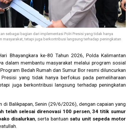
 sebagai bagian dari implementasi Polri Presisi yang tidak hanya
 masyarakat, tetapi juga berkontribusi langsung terhadap peningkatan
ari Bhayangkara ke-80 Tahun 2026, Polda Kalimantan
a dalam membantu masyarakat melalui program sosial
 Program Bedah Rumah dan Sumur Bor resmi diluncurkan
i Presisi yang tidak hanya berfokus pada pemeliharaan
tapi juga berkontribusi langsung terhadap peningkatan
 di Balikpapan, Senin (29/6/2026), dengan capaian yang
h telah selesai direnovasi 100 persen
,
34 titik sumur
ako disalurkan
, serta bantuan
satu unit sepeda motor
atullah.