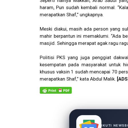
Seperti halnya Makkah, Arab Saudi yang
haram, Pun sudah kembali normal. “Kala
merapatkan Shaf,” ungkapnya.
Meski diakui, masih ada person yang sul
mahir berpantun ini memaklumi. “Ada be
masjid. Sehingga merapat agak ragu ragu
Politisi PKS yang juga penggiat dakw
kesempatan pada masyarakat untuk hid
khusus vaksin 1 sudah mencapai 70 persen
merapatkan Shaf,” kata Abdul Malik.
[ADS
IKUTI NEWSB