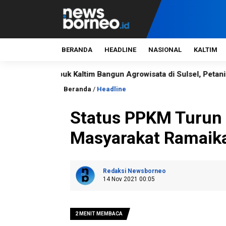
BERANDA
HEADLINE
NASIONAL
KALTIM
Pupuk Kaltim Bangun Agrowisata di Sulsel, Petani Kini Panen
Beranda
/
Headline
Status PPKM Turun k
Masyarakat Ramaik
Redaksi Newsborneo
14 Nov 2021 00:05
2 MENIT MEMBACA