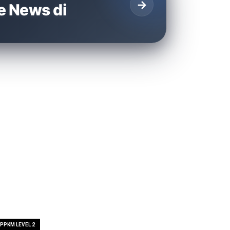
→
e News di
PPKM LEVEL 2