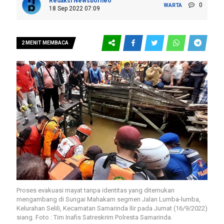
Redaksi Newsborneo
0
WARTA
18 Sep 2022 07:09
2 MENIT MEMBACA
Proses evakuasi mayat tanpa identitas yang ditemukan
mengambang di Sungai Mahakam segmen Jalan Lumba-lumba,
Kelurahan Selili, Kecamatan Samarinda Ilir pada Jumat (16/9/2022)
siang. Foto : Tim Inafis Satreskrim Polresta Samarinda.