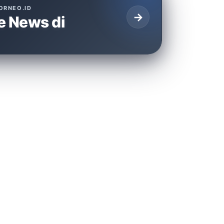
ORNEO.ID
→
e News di