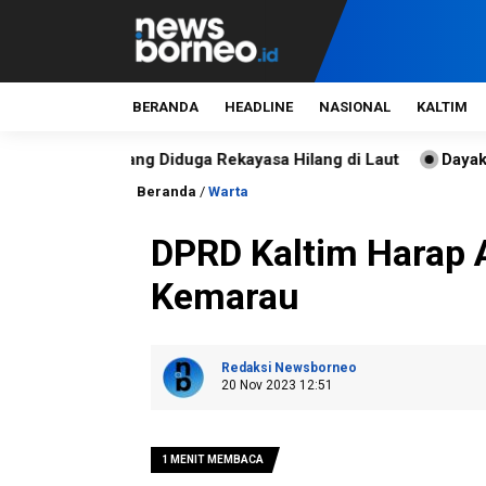
BERANDA
HEADLINE
NASIONAL
KALTIM
 Bontang Diduga Rekayasa Hilang di Laut
Dayak Wehea Men
Beranda
/
Warta
DPRD Kaltim Harap A
Kemarau
Redaksi Newsborneo
20 Nov 2023 12:51
1 MENIT MEMBACA