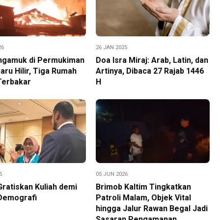
26
26 JAN 2025
ngamuk di Permukiman
Doa Isra Miraj: Arab, Latin, dan
aru Hilir, Tiga Rumah
Artinya, Dibaca 27 Rajab 1446
Terbakar
H
5
05 JUN 2026
Gratiskan Kuliah demi
Brimob Kaltim Tingkatkan
Demografi
Patroli Malam, Objek Vital
hingga Jalur Rawan Begal Jadi
Sasaran Pengamanan